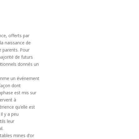
ce, offerts par
la naissance de
e parents. Pour
ajorité de futurs
ditionnels donnés un
 comme un événement
 façon dont
emphase est mis sur
servent à
érience qu’elle est
Il y a peu
ils leur
l.
tables mines d’or