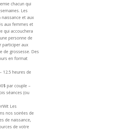
demie chacun qui
q semaines. Les
 naissance et aux
nés aux femmes et
re qui accouchera
c une personne de
r participer aux
ne de grossesse. Des
cours en format
– 12.5 heures de
00$ par couple –
rois séances (ou
erWit Les
ans nos soirées de
es de naissance,
sources de votre