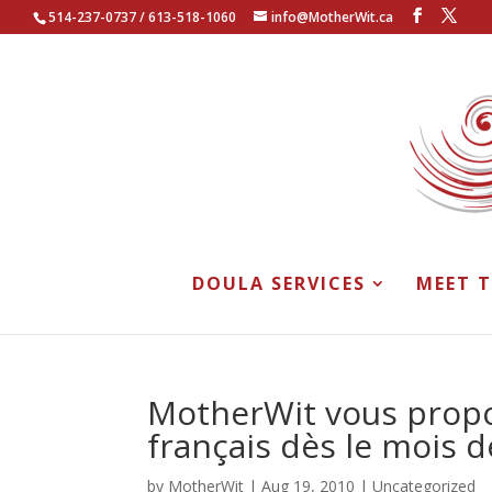
514-237-0737 / 613-518-1060
info@MotherWit.ca
DOULA SERVICES
MEET 
MotherWit vous propo
français dès le mois 
by
MotherWit
|
Aug 19, 2010
|
Uncategorized