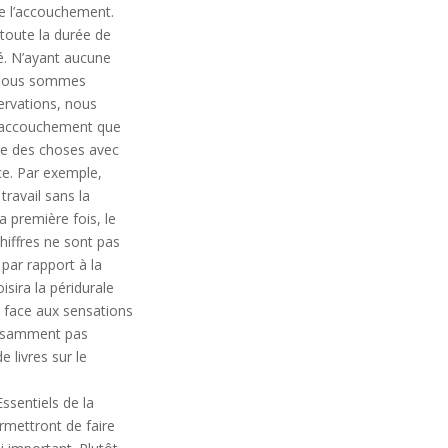
de l’accouchement.
oute la durée de
é. N’ayant aucune
s, nous sommes
servations, nous
l’accouchement que
me des choses avec
ce. Par exemple,
ravail sans la
a première fois, le
hiffres ne sont pas
par rapport à la
sira la péridurale
s face aux sensations
ffisamment pas
 livres sur le
Essentiels de la
rmettront de faire