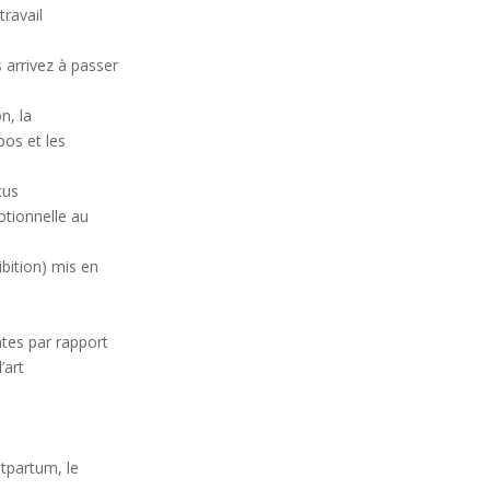
travail
arrivez à passer
n, la
pos et les
tus
otionnelle au
ibition) mis en
ntes par rapport
’art
stpartum, le