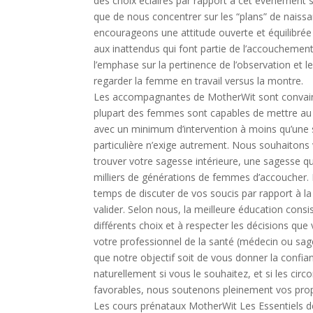
des choix éclairés par rapport à cet événement s
que de nous concentrer sur les “plans” de naiss
encourageons une attitude ouverte et équilibrée 
aux inattendus qui font partie de l’accoucheme
l’emphase sur la pertinence de l’observation et l
regarder la femme en travail versus la montre.
Les accompagnantes de MotherWit sont convai
plupart des femmes sont capables de mettre a
avec un minimum d’intervention à moins qu’une 
particulière n’exige autrement. Nous souhaitons
trouver votre sagesse intérieure, une sagesse qu
milliers de générations de femmes d’accoucher.
temps de discuter de vos soucis par rapport à la
valider. Selon nous, la meilleure éducation consi
différents choix et à respecter les décisions qu
votre professionnel de la santé (médecin ou sa
que notre objectif soit de vous donner la confi
naturellement si vous le souhaitez, et si les cir
favorables, nous soutenons pleinement vos prop
Les cours prénataux MotherWit Les Essentiels d