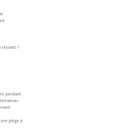
al
ure
e
n ressent ?
ons pendant
lternatives
hement
, une piège à