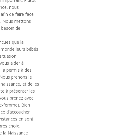
i important. Plutôt
ance, nous
afin de faire face
nt. Nous mettons
e besoin de
ncues que la
u monde leurs bébés
situation
 vous aider à
i a permis à des
 Nous prenons le
 naissance, et de les
ste à présenter les
e vous prenez avec
ge-femme). Bien
ance d’accoucher
constances en sont
res choix.
e la Naissance