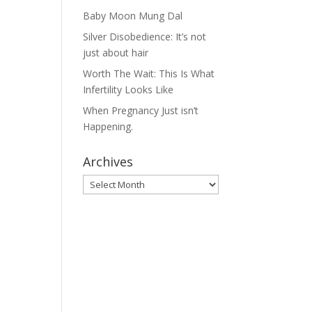
Baby Moon Mung Dal
Silver Disobedience: It’s not
just about hair
Worth The Wait: This Is What
Infertility Looks Like
When Pregnancy Just isn’t
Happening.
Archives
Archives